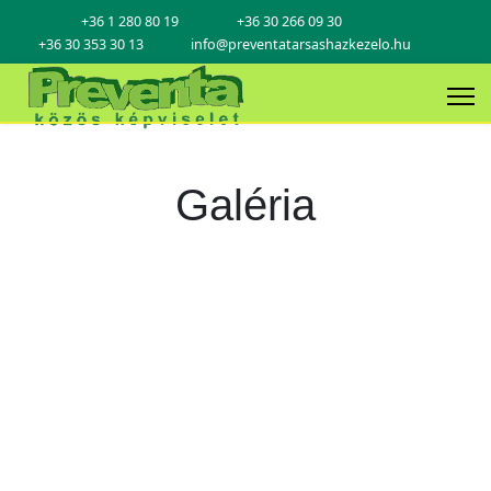
+36 1 280 80 19
+36 30 266 09 30
+36 30 353 30 13
info@preventatarsashazkezelo.hu
Galéria